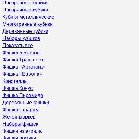
Прозрачные кубики
Прозрачные-кубики
Кубики металлические
Многогранные кубики
Деревянные кубики
Наборы кубиков
Показать все
Фишки и жетоны
Фишки Транспорт
Фишка «Артотойз»
Фишка «Европа»
Кристаллы
Фишка Конус
Фишка Пирамида
Деревянные фишки
Фишки с шаром
Жетон-маркер
Наборы фишек
Фишки из акрила
Фишки домики