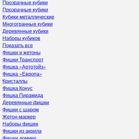
Прозрачные кубики
Прозрачные-кубики
Кубики металлические
Многогранные кубики
Деревянные кубики
Наборы кубиков
Показать все
Фишки и жетоны
Фишки Транспорт
Фишка «Артотойз»
Фишка «Европа»
Кристаллы
Фишка Конус
Фишка Пирамида
Деревянные фишки
Фишки с шаром
Жетон-маркер
Наборы фишек
Фишки из акрила
Фишки домики