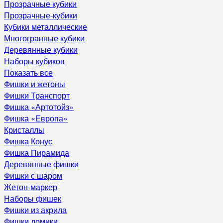
Прозрачные кубики
Прозрачные-кубики
Кубики металлические
Многогранные кубики
Деревянные кубики
Наборы кубиков
Показать все
Фишки и жетоны
Фишки Транспорт
Фишка «Артотойз»
Фишка «Европа»
Кристаллы
Фишка Конус
Фишка Пирамида
Деревянные фишки
Фишки с шаром
Жетон-маркер
Наборы фишек
Фишки из акрила
Фишки домики