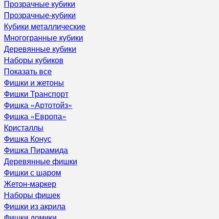
Прозрачные кубики
Прозрачные-кубики
Кубики металлические
Многогранные кубики
Деревянные кубики
Наборы кубиков
Показать все
Фишки и жетоны
Фишки Транспорт
Фишка «Артотойз»
Фишка «Европа»
Кристаллы
Фишка Конус
Фишка Пирамида
Деревянные фишки
Фишки с шаром
Жетон-маркер
Наборы фишек
Фишки из акрила
Фишки домики