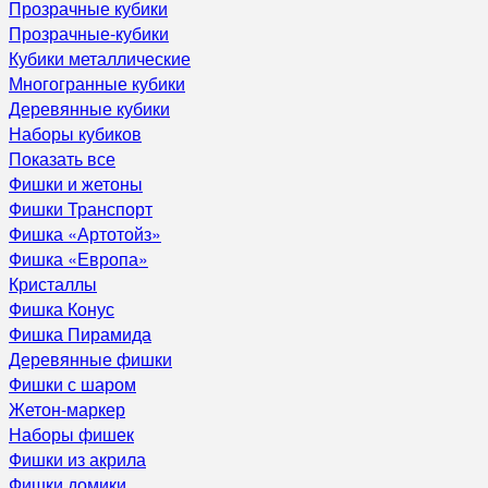
Прозрачные кубики
Прозрачные-кубики
Кубики металлические
Многогранные кубики
Деревянные кубики
Наборы кубиков
Показать все
Фишки и жетоны
Фишки Транспорт
Фишка «Артотойз»
Фишка «Европа»
Кристаллы
Фишка Конус
Фишка Пирамида
Деревянные фишки
Фишки с шаром
Жетон-маркер
Наборы фишек
Фишки из акрила
Фишки домики